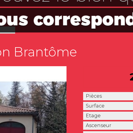
on Brantôme
Pièces
Surface
Etage
Ascenseur