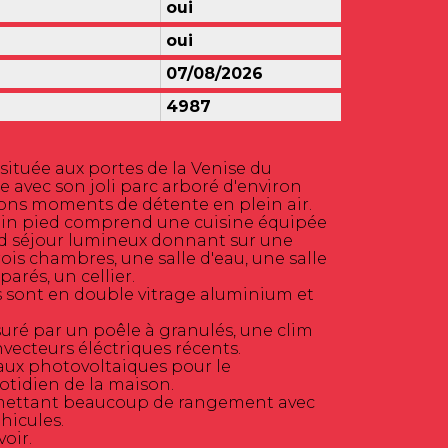
oui
oui
07/08/2026
4987
tuée aux portes de la Venise du
 avec son joli parc arboré d'environ
ons moments de détente en plein air.
ain pied comprend une cuisine équipée
d séjour lumineux donnant sur une
rois chambres, une salle d'eau, une salle
arés, un cellier.
es sont en double vitrage aluminium et
suré par un poêle à granulés, une clim
nvecteurs éléctriques récents.
ux photovoltaiques pour le
tidien de la maison.
mettant beaucoup de rangement avec
hicules.
oir.