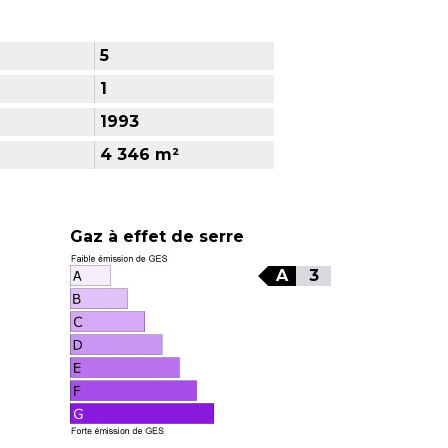
5
1
1993
4 346 m²
Gaz à effet de serre
A
3