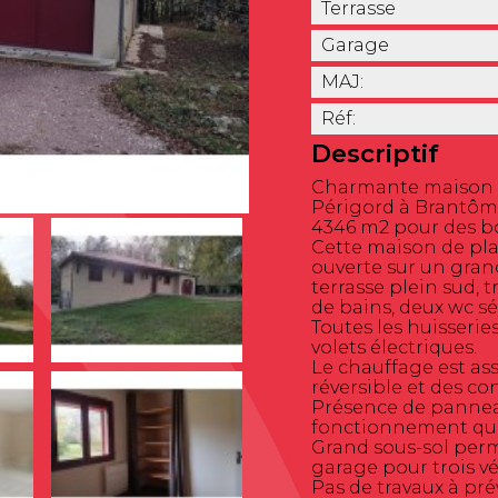
Terrasse
Garage
MAJ:
Réf:
Descriptif
Charmante maison si
Périgord à Brantôme
4346 m2 pour des b
Cette maison de pl
ouverte sur un gran
terrasse plein sud, t
de bains, deux wc sép
Toutes les huisseri
volets électriques.
Le chauffage est as
réversible et des co
Présence de pannea
fonctionnement quo
Grand sous-sol per
garage pour trois vé
Pas de travaux à prév