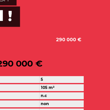
290 000 €
290 000 €
5
105 m²
n.c
non