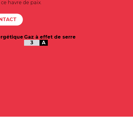
 ce havre de paix.
NTACT
rgétique
Gaz à effet de serre
3
A