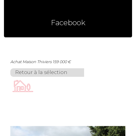
Facebook
Achat Maison Thiviers 159 000 €
Retour à la sélection
Achat Maison
Thiviers
159 000 €