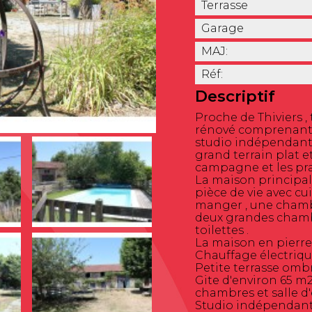
Terrasse
Garage
MAJ:
Réf:
Descriptif
Proche de Thiviers ,
rénové comprenant u
studio indépendant 
grand terrain plat e
campagne et les pra
La maison principa
pièce de vie avec cui
manger , une chambr
deux grandes chambr
toilettes .
La maison en pierres
Chauffage électrique
Petite terrasse ombr
Gite d'environ 65 m2
chambres et salle d'e
Studio indépendant