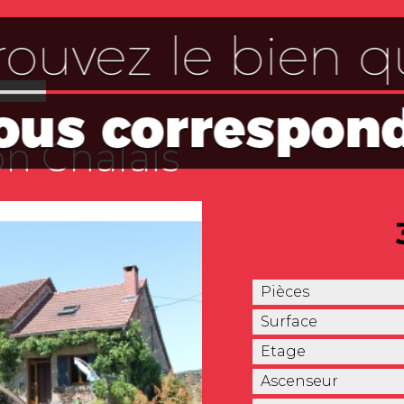
n Chalais
Pièces
Surface
Etage
Ascenseur