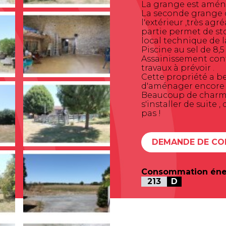
La grange est aménag
La seconde grange 
l'extérieur ,très agr
partie permet de sto
local technique de la
Piscine au sel de 8,5 
Assainissement confo
travaux à prévoir .
Cette propriété a be
d'aménager encore d
Beaucoup de charme ,
s'installer de suite 
pas !
DEMANDE DE CO
Consommation éne
213
D