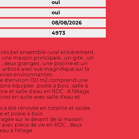
oui
oui
08/08/2026
4973
 très bel ensemble rural entièrement
ne maison principale , un gite , un
, deux granges , une piscine et un
t arboré avec vue magnifique sur la
iries environnantes .
le d'environ 130 m2 comprend une
sine équipée , poèle à bois , salle à
e et salle d'eau en RDC . A l'étage
es en suite avec salle d'eau et
 a été rénovée en totalité et isolée .
 et poèle à bois .
agée sur le devant de la maison .
 avec pièce de vie en RDC , deux
au à l'étage .
 .