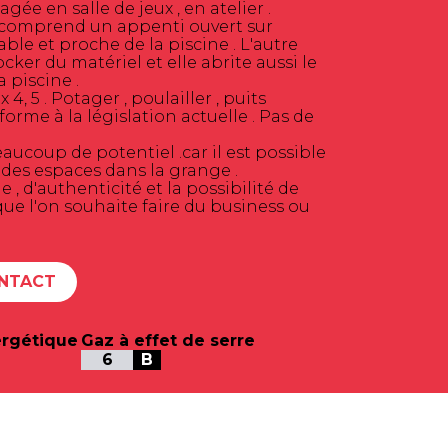
ée en salle de jeux , en atelier .
comprend un appenti ouvert sur
éable et proche de la piscine . L'autre
cker du matériel et elle abrite aussi le
 piscine .
x 4, 5 . Potager , poulailler , puits
rme à la législation actuelle . Pas de
aucoup de potentiel .car il est possible
es espaces dans la grange .
 d'authenticité et la possibilité de
, que l'on souhaite faire du business ou
NTACT
rgétique
Gaz à effet de serre
6
B