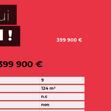
399 900 €
399 900 €
9
124 m²
n.c
non