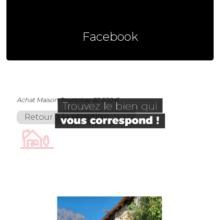
Facebook
Achat Maison Tourtoirac 82 500 €
Retour à la sélection
Achat Maison
Tourtoirac
82 500 €